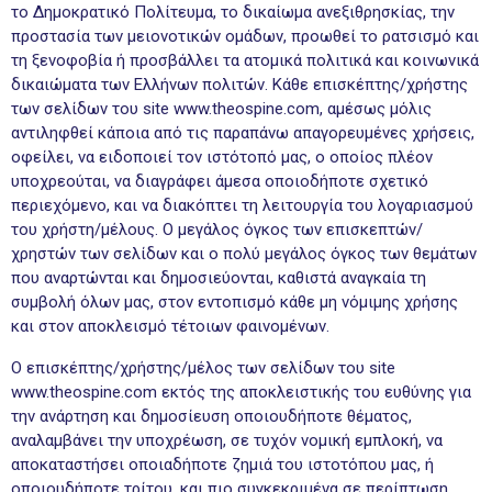
το Δημοκρατικό Πολίτευμα, το δικαίωμα ανεξιθρησκίας, την
προστασία των μειονοτικών ομάδων, προωθεί το ρατσισμό και
τη ξενοφοβία ή προσβάλλει τα ατομικά πολιτικά και κοινωνικά
δικαιώματα των Ελλήνων πολιτών. Κάθε επισκέπτης/χρήστης
των σελίδων του site www.theospine.com, αμέσως μόλις
αντιληφθεί κάποια από τις παραπάνω απαγορευμένες χρήσεις,
οφείλει, να ειδοποιεί τον ιστότοπό μας, ο οποίος πλέον
υποχρεούται, να διαγράφει άμεσα οποιοδήποτε σχετικό
περιεχόμενο, και να διακόπτει τη λειτουργία του λογαριασμού
του χρήστη/μέλους. Ο μεγάλος όγκος των επισκεπτών/
χρηστών των σελίδων και ο πολύ μεγάλος όγκος των θεμάτων
που αναρτώνται και δημοσιεύονται, καθιστά αναγκαία τη
συμβολή όλων μας, στον εντοπισμό κάθε μη νόμιμης χρήσης
και στον αποκλεισμό τέτοιων φαινομένων.
Ο επισκέπτης/χρήστης/μέλος των σελίδων του site
www.theospine.com εκτός της αποκλειστικής του ευθύνης για
την ανάρτηση και δημοσίευση οποιουδήποτε θέματος,
αναλαμβάνει την υποχρέωση, σε τυχόν νομική εμπλοκή, να
αποκαταστήσει οποιαδήποτε ζημιά του ιστοτόπου μας, ή
οποιουδήποτε τρίτου, και πιο συγκεκριμένα σε περίπτωση