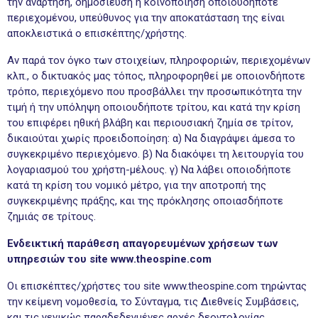
την ανάρτηση, δημοσίευση ή κοινοποίηση οποιουδήποτε
περιεχομένου, υπεύθυνος για την αποκατάσταση της είναι
αποκλειστικά ο επισκέπτης/χρήστης.
Αν παρά τον όγκο των στοιχείων, πληροφοριών, περιεχομένων
κλπ., ο δικτυακός μας τόπος, πληροφορηθεί με οποιονδήποτε
τρόπο, περιεχόμενο που προσβάλλει την προσωπικότητα την
τιμή ή την υπόληψη οποιουδήποτε τρίτου, και κατά την κρίση
του επιφέρει ηθική βλάβη και περιουσιακή ζημία σε τρίτον,
δικαιούται χωρίς προειδοποίηση: α) Να διαγράψει άμεσα το
συγκεκριμένο περιεχόμενο. β) Να διακόψει τη λειτουργία του
λογαριασμού του χρήστη-μέλους. γ) Να λάβει οποιοδήποτε
κατά τη κρίση του νομικό μέτρο, για την αποτροπή της
συγκεκριμένης πράξης, και της πρόκλησης οποιασδήποτε
ζημιάς σε τρίτους.
Ενδεικτική παράθεση απαγορευμένων χρήσεων των
υπηρεσιών του site www.theospine.com
Οι επισκέπτες/χρήστες του site www.theospine.com τηρώντας
την κείμενη νομοθεσία, το Σύνταγμα, τις Διεθνείς Συμβάσεις,
και τις γενικώς παραδεδεγμένες αρχές δεοντολογίας,