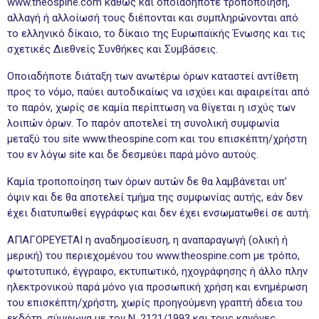
www.theospine.com καθώς και οποιαδήποτε τροποποίηση,
αλλαγή ή αλλοίωσή τους διέπονται και συμπληρώνονται από
το ελληνικό δίκαιο, το δίκαιο της Ευρωπαϊκής Ένωσης και τις
σχετικές Διεθνείς Συνθήκες και Συμβάσεις.
Οποιαδήποτε διάταξη των ανωτέρω όρων καταστεί αντίθετη
προς το νόμο, παύει αυτοδικαίως να ισχύει και αφαιρείται από
το παρόν, χωρίς σε καμία περίπτωση να θίγεται η ισχύς των
λοιπών όρων. Το παρόν αποτελεί τη συνολική συμφωνία
μεταξύ του site www.theospine.com και του επισκέπτη/χρήστη
του εν λόγω site και δε δεσμεύει παρά μόνο αυτούς.
Καμία τροποποίηση των όρων αυτών δε θα λαμβάνεται υπ’
όψιν και δε θα αποτελεί τμήμα της συμφωνίας αυτής, εάν δεν
έχει διατυπωθεί εγγράφως και δεν έχει ενσωματωθεί σε αυτή.
ΑΠΑΓΟΡΕΥΕΤΑΙ η αναδημοσίευση, η αναπαραγωγή (ολική ή
μερική) του περιεχομένου τoυ www.theospine.com με τρόπο,
φωτοτυπικό, έγγραφο, εκτυπωτικό, ηχογράφησης ή άλλο πλην
ηλεκτρονικού παρά μόνο για προσωπική χρήση και ενημέρωση
του επισκέπτη/χρήστη, χωρίς προηγούμενη γραπτή άδεια του
εκδότη, σύμφωνα με τον Ν. 2121/1993 και τους κανόνες