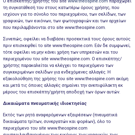
Ο επισκέπτης/χρήστης του site
www.theospine.com
παραχωρεί
τη συγκατάθεσή του στους κατωτέρω όρους χρήσης, που
ισχύουν για το σύνολο του περιεχομένου, των σελίδων, των
γραφικών, των εικόνων, των φωτογραφιών και των αρχείων
που περιλαμβάνονται στο site www.theospine.com.
Συνεπώς, οφείλει να διαβάσει προσεκτικά τους όρους αυτούς
πριν επισκεφθεί το site www.theospine.com. Εάν δε συμφωνεί,
τότε οφείλει να μην κάνει χρήση των υπηρεσιών και του
περιεχομένου του site www.theospine.com. Ο επισκέπτης/
χρήστης παρακαλείται να ελέγχει το περιεχόμενο των
συγκεκριμένων σελίδων για ενδεχόμενες αλλαγές. Η
εξακολούθηση της χρήσης του site www.theospine.com ακόμη
και μετά τις όποιες αλλαγές σημαίνει την ανεπιφύλακτη εκ
μέρους του επισκέπτη/χρήστη αποδοχή των όρων αυτών.
Δικαιώματα πνευματικής ιδιοκτησίας
Εκτός των ρητά αναφερόμενων εξαιρέσεων (πνευματικά
δικαιώματα τρίτων, συνεργατών και φορέων), όλο το
περιεχόμενο του site www.theospine.com
συμπεριλαμβανομένων των εικόνων, των γραφικών, των