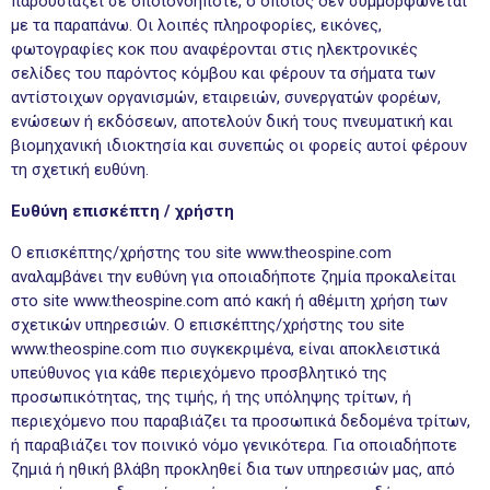
παρουσιάζει σε οποιονδήποτε, ο οποίος δεν συμμορφώνεται
με τα παραπάνω. Οι λοιπές πληροφορίες, εικόνες,
φωτογραφίες κοκ που αναφέρονται στις ηλεκτρονικές
σελίδες του παρόντος κόμβου και φέρουν τα σήματα των
αντίστοιχων οργανισμών, εταιρειών, συνεργατών φορέων,
ενώσεων ή εκδόσεων, αποτελούν δική τους πνευματική και
βιομηχανική ιδιοκτησία και συνεπώς οι φορείς αυτοί φέρουν
τη σχετική ευθύνη.
Ευθύνη επισκέπτη / χρήστη
Ο επισκέπτης/χρήστης του site www.theospine.com
αναλαμβάνει την ευθύνη για οποιαδήποτε ζημία προκαλείται
στο site www.theospine.com από κακή ή αθέμιτη χρήση των
σχετικών υπηρεσιών. Ο επισκέπτης/χρήστης του site
www.theospine.com πιο συγκεκριμένα, είναι αποκλειστικά
υπεύθυνος για κάθε περιεχόμενο προσβλητικό της
προσωπικότητας, της τιμής, ή της υπόληψης τρίτων, ή
περιεχόμενο που παραβιάζει τα προσωπικά δεδομένα τρίτων,
ή παραβιάζει τον ποινικό νόμο γενικότερα. Για οποιαδήποτε
ζημιά ή ηθική βλάβη προκληθεί δια των υπηρεσιών μας, από