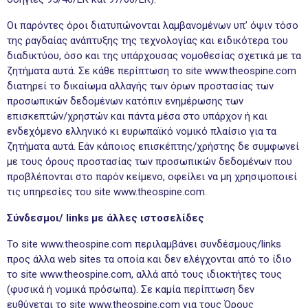
Οι παρόντες όροι διατυπώνονται λαμβανομένων υπ’ όψιν τόσο
της ραγδαίας ανάπτυξης της τεχνολογίας και ειδικότερα του
διαδικτύου, όσο και της υπάρχουσας νομοθεσίας σχετικά με τα
ζητήματα αυτά. Σε κάθε περίπτωση το site www.theospine.com
διατηρεί το δικαίωμα αλλαγής των όρων προστασίας των
προσωπικών δεδομένων κατόπιν ενημέρωσης των
επισκεπτών/χρηστών και πάντα μέσα στο υπάρχον ή και
ενδεχόμενο ελληνικό κι ευρωπαϊκό νομικό πλαίσιο για τα
ζητήματα αυτά. Εάν κάποιος επισκέπτης/χρήστης δε συμφωνεί
με τους όρους προστασίας των προσωπικών δεδομένων που
προβλέπονται στο παρόν κείμενο, οφείλει να μη χρησιμοποιεί
τις υπηρεσίες του site www.theospine.com.
Σύνδεσμοι/ links με άλλες ιστοσελίδες
Το site www.theospine.com περιλαμβάνει συνδέσμους/links
προς άλλα web sites τα οποία και δεν ελέγχονται από το ίδιο
το site www.theospine.com, αλλά από τους ιδιοκτήτες τους
(φυσικά ή νομικά πρόσωπα). Σε καμία περίπτωση δεν
ευθύνεται το site www.theospine.com για τους Όρους