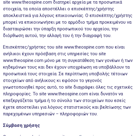
site www.theospine.com διατηρεί αρχεία με τα προσωπικά
στοιχεία, τα οποία αποστέλλει ο επισκέπτης/χρήστης
αποκλειστικά για λόγους επικοινωνίας. Ο επισκέπτης/χρήστης
μπορεί να επικοινωνήσει με το αρμόδιο τμήμα προκειμένου να
διασταυρώσει την ύπαρξη προσωπικού του αρχείου, την
διόρθωση αυτού, την αλλαγή του ή την διαγραφή του.
Επισκέπτες/χρήστες του site www.theospine.com που είναι
ανήλικοι έχουν πρόσβαση στις υπηρεσίες του site
www.theospine.com μόνο με τη συγκατάθεση των γονέων ή των
κηδεμόνων τους και δεν έχουν υποχρέωση να υποβάλλουν τα
προσωπικά τους στοιχεία. Σε περίπτωση υποβολής τέτοιων
στοιχείων από ανήλικους κι εφόσον το γεγονός
γνωστοποιηθεί προς αυτό, το site διαγράφει όλες τις σχετικές
πληροφορίες. Το site www.theospine.com είναι δυνατόν να
επεξεργάζεται τμήμα ή το σύνολο των στοιχείων που εσείς
έχετε αποστείλει για λόγους στατιστικούς και βελτίωσης των
παρεχομένων υπηρεσιών – πληροφοριών του.
Σύμβαση χρήσης