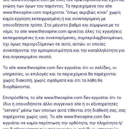
γνώση των όρων του παρόντος. Τα περιεχόμενα του site
www.theospine.com παρέχονται “όπως ακριβώς είναι” χωρίς
καμία εγγύηση εκπεφρασμένη ή και συνεπαγόμενη με
οποιοδήποτε τρόπο. Στο μέγιστο βαθμό και σύμφωνα με το
νόμο, το site www.theospine.com αρνείται όλες τις εγγυήσεις
εκπεφρασμένες ή και συνεπαγόμενες, συμπεριλαμβανομένων,
όχι όμως περιοριζόμενων σε αυτό, αυτών, οι οποίες
συνεπάγονται την εμπορευσιμότητα και την καταλληλότητα για
ένα συγκεκριμένο σκοπό.
Το site www.theospine.com δεν εγγυάται ότι οι σελίδες, οι
υπηρεσίες, οι επιλογές και τα περιεχόμενα θα παρέχονται
χωρίς διακοπή, χωρίς σφάλματα και ότι τα λάθη θα
διορθώνονται.
Επιπρόσθετα, το site www.theospine.com δεν εγγυάται ότι το
ίδιο ή οποιοδήποτε άλλο συγγενικό site ή οι εξυπηρετητές
“servers” μέσω των οποίων αυτά τίθενται στη διάθεσή σας, σας
παρέχονται χωρίς ιούς. Το site www.theospine.com δεν
εγγυάται σε καμία περίπτωση την ορθότητα, την πληρότητα ή/