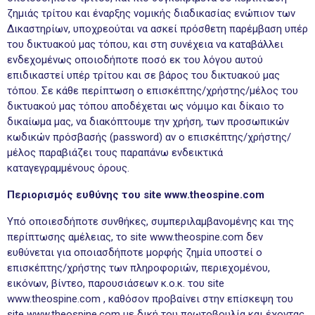
ζημιάς τρίτου και έναρξης νομικής διαδικασίας ενώπιον των
Δικαστηρίων, υποχρεούται να ασκεί πρόσθετη παρέμβαση υπέρ
του δικτυακού μας τόπου, και στη συνέχεια να καταβάλλει
ενδεχομένως οποιοδήποτε ποσό εκ του λόγου αυτού
επιδικαστεί υπέρ τρίτου και σε βάρος του δικτυακού μας
τόπου. Σε κάθε περίπτωση ο επισκέπτης/χρήστης/μέλος του
δικτυακού μας τόπου αποδέχεται ως νόμιμο και δίκαιο το
δικαίωμα μας, να διακόπτουμε την χρήση, των προσωπικών
κωδικών πρόσβασής (password) αν ο επισκέπτης/χρήστης/
μέλος παραβιάζει τους παραπάνω ενδεικτικά
καταγεγραμμένους όρους.
Περιορισμός ευθύνης του site www.theospine.com
Υπό οποιεσδήποτε συνθήκες, συμπεριλαμβανομένης και της
περίπτωσης αμέλειας, το site www.theospine.com δεν
ευθύνεται για οποιασδήποτε μορφής ζημία υποστεί ο
επισκέπτης/χρήστης των πληροφοριών, περιεχομένου,
εικόνων, βίντεο, παρουσιάσεων κ.ο.κ. του site
www.theospine.com , καθόσον προβαίνει στην επίσκεψη του
site www.theospine.com με δική του πρωτοβουλία και έχοντας