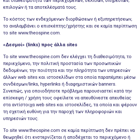
και διαθεσιμότητα των περιεχομένων, σελίδων, υπηρεσιών,
επιλογών ή τα αποτελέσματά τους.
Το κόστος των ενδεχόμενων διορθώσεων ή εξυπηρετήσεων,
το αναλαμβάνει ο επισκέπτης/χρήστης και σε καμία περίπτωση
το site www.theospine.com.
«Δεσμοί» (links) προς άλλα sites
Το site www.theospine.com δεν ελέγχει τη διαθεσιμότητα, το
περιεχόμενο, την πολιτική προστασία των προσωπικών
δεδομένων, την ποιότητα και την πληρότητα των υπηρεσιών
άλλων web sites και ιστοσελίδων στα οποία παραπέμπει μέσω
συνδέσμων/links, hyperlinks ή διαφημιστικών banners.
Συνεπώς, για οποιοδήποτε πρόβλημα παρουσιαστεί κατά την
επίσκεψη / χρήση τους οφείλετε να απευθύνεστε απευθείας
στα αντίστοιχα web sites και ιστοσελίδες, τα οποία και φέρουν
τη σχετική ευθύνη για την παροχή των πληροφοριών και
υπηρεσιών τους.
Το site www.theospine.com σε καμία περίπτωση δεν πρέπει να
θεωρηθεί ότι ενστερνίζεται ή αποδέχεται το περιεχόμενο ή