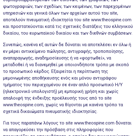
φωτογραφιών, των σχεδίων, των κειμένων, των παρεχομένων
υπηρεσιών και γενικά όλων των αρχείων αυτού του site,
αποτελούν πνευματική ιδιοκτησία του site www.theospine.com
και προστατεύονται κατά τις σχετικές διατάξεις του ελληνικού
δικαίου, του ευρωπαϊκού δικαίου και των διεθνών συμβάσεων.
Συνεπώς, κανένα εξ αυτών δε δύναται να αποτελέσει εν όλω ή
εν μέρει αντικείμενο πώλησης, αντιγραφής, τροποποίησης,
αναπαραγωγής, αναδημοσίευσης ή να «φορτωθεί», να
μεταδοθεί ή να διανεμηθεί με οποιονδήποτε τρόπο με σκοπό
το προσωπικό κέρδος. Εξαιρείται η περίπτωση της
μεμονωμένης αποθήκευσης ενός και μόνου αντιγράφου
τμήματος του περιεχομένου σε έναν απλό προσωπικό Η/Υ
(ηλεκτρονικό υπολογιστή) μη εμπορική χρήση και χωρίς
απαλοιφή της ένδειξης προέλευσής τους από το site
www.theospine.com, χωρίς να θίγονται με κανένα τρόπο τα
σχετικά δικαιώματα πνευματικής ιδιοκτησίας.
Για τους παραπάνω λόγους το site www.theospine.com δύναται
να απαγορεύσει την πρόσβαση στις πληροφορίες που